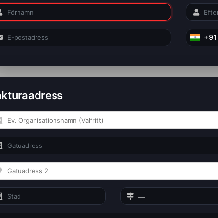
+91
akturaadress