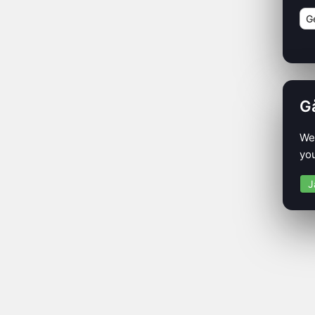
G
Gå
We 
you
J