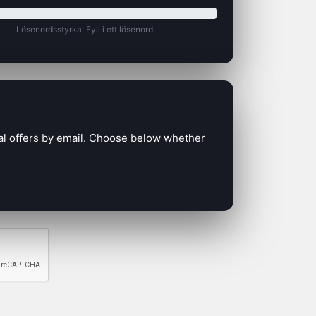
Lösenordsstyrka: Fyll i ett lösenord
al offers by email. Choose below whether