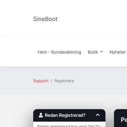
SineBoot
Hem - Kundavdelning
Butik
Nyheter
Support
Registrera
Redan Registrerad?
P
Redan registrerad hos oss? Om Du