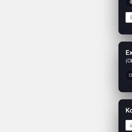
Ex
(O
K